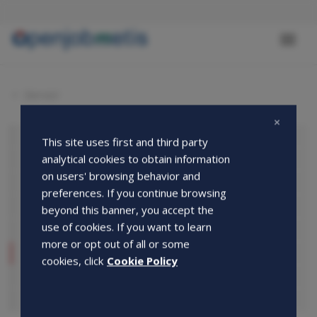
Salta
al
contenuto
Toggl
principale
naviga
Servizi
Somministrazione
This site uses first and third party
Secondary
analytical cookies to obtain information
Ricerca e Selezione
nav
on users' browsing behavior and
fratelli
Academy dei mestieri
preferences. If you continue browsing
-
JOB Industrial Academy
beyond this banner, you accept the
services
use of cookies. If you want to learn
Apprendistato
-
more or opt out of all or some
Tirocinio
candidates
cookies, click
Cookie Policy
Politiche Attive
Lavoratori in somministrazione