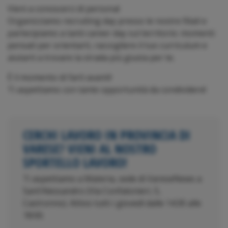
Vieni a conoscerci di persona!
Organizziamo recruiting day presso le nostre filiali e
partecipiamo a tanti career day sul territorio: momenti
pensati per orientarti, raccogliere il tuo curriculum e
aiutarti a trovare la strada più giusta per te.
È il momento di farti avanti!
Ti aspettiamo con tante opportunità da condividere!
CERCHI LAVORO IN PROVINCIA DI
VARESE? VIENI AL NOSTRO
SPORTELLO LAVORO!
Ti aspettiamo a Materia, sede di VareseNews a
Sant’Alessandro (Via Confalonieri, 5,
Castronno). Attivo tutti i giovedì dalle 14:30 alle
18:00.