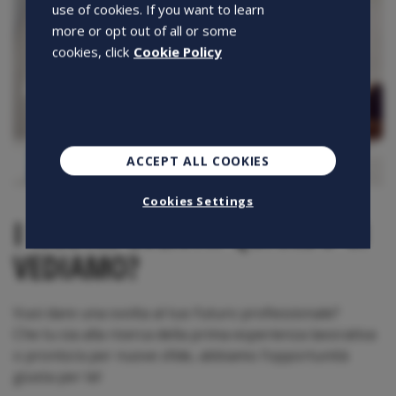
use of cookies. If you want to learn
more or opt out of all or some
cookies, click
Cookie Policy
ACCEPT ALL COOKIES
Cookies Settings
I NOSTRI EVENTI: QUANDO CI
VEDIAMO?
Vuoi dare una svolta al tuo futuro professionale?
Che tu sia alla ricerca della prima esperienza lavorativa
o pronto/a per nuove sfide, abbiamo l’opportunità
giusta per te!