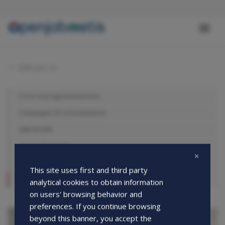
Salta
al
contenuto
Toggl
principale
naviga
OJM per te
Corsi in programmazione
Secondary
Campagne di reclutamento
nav
OJM ROOM
Le tue domande
Avanti tutta! Allena il tuo futuro
This site uses first and third party
I nostri eventi
analytical cookies to obtain information
on users' browsing behavior and
preferences. If you continue browsing
beyond this banner, you accept the