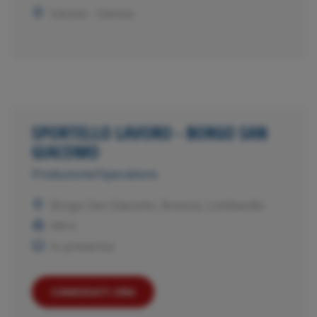
Varese - Varese
SPORTELLO LAVORO - BORGO SAN
GIACOMO
Produzione/Operations
Borgo San Giacomo, Brescia, Lombardia
Altro
In presenza
CANDIDATI ORA