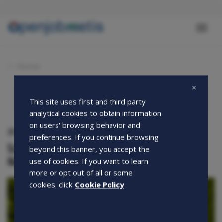
Salta
al
contenuto
Toggl
principale
naviga
Home
This site uses first and third party
analytical cookies to obtain information
on users' browsing behavior and
25-07-2018
preferences. If you continue browsing
Scarica il 20° numero della nostra
beyond this banner, you accept the
Newsletter!
use of cookies. If you want to learn
more or opt out of all or some
cookies, click
Cookie Policy