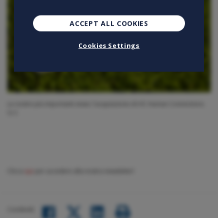
ACCEPT ALL COOKIES
Cookies Settings
Le nostre più importanti news: l'acquisizione di HC Human Connections
S.r.l.
Clicca
qui
per accedere alla nostra newsletter!
Condividi: