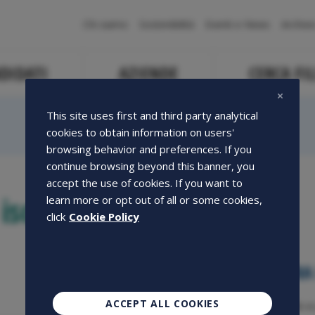
Navigazione
Chi siamo
Sostenibilità
Eventi e News
Archivi
principale
DIDATI
AZIENDE
CERCA FIL
This site uses first and third party analytical
cookies to obtain information on users'
browsing behavior and preferences. If you
continue browsing beyond this banner, you
accept the use of cookies. If you want to
iscriviti
learn more or opt out of all or some cookies,
click
Cookie Policy
NON SEI ANCORA 
ACCEPT ALL COOKIES
Registra il tuo profilo 