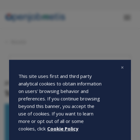
Salta
al
contenuto
Toggl
principale
naviga
Novità
This site uses first and third party
27-08-2025
analytical cookies to obtain information
Traguardo di sostenibilità raggiunto!
on users' browsing behavior and
preferences. If you continue browsing
beyond this banner, you accept the
use of cookies. If you want to learn
more or opt out of all or some
cookies, click
Cookie Policy