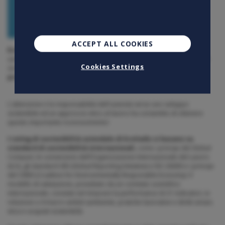
ACCEPT ALL COOKIES
EcoVadis
, rinomato fornitore globale di valutazioni di sostenibilità
aziendale, ha confermato in questi giorni gli impegni e le prestazioni di
Cookies Settings
sostenibilità aziendale del Gruppo Openjobmetis,
assegnandoci la
prestigiosa Medaglia d'Argento
.
L'attenzione e la responsabilità dell'azienda verso uno sviluppo
sostenibile ed un approccio etico al lavoro ha consentito di ottenere
questo importante riconoscimento!
I rating di sostenibilità aziendale di EcoVadis si basano su
standard di sostenibilità internazionali
, come i principi del Global
Compact, le convenzioni dell’Organizzazione Internazionale del Lavoro
(ILO), gli standard GRI (Global Reporting Initiative) e ISO 26000 e i principi
del CERES (Coalition for Environmentally Responsible Economy). Il
modello di valutazione, presidiato da un comitato scientifico
internazionale, consiste nel misurare la performance di 21 indicatori, in
relazione a 4 macro-ambiti (ambiente, pratiche lavorative e diritti umani,
etica e acquisti sostenibili).