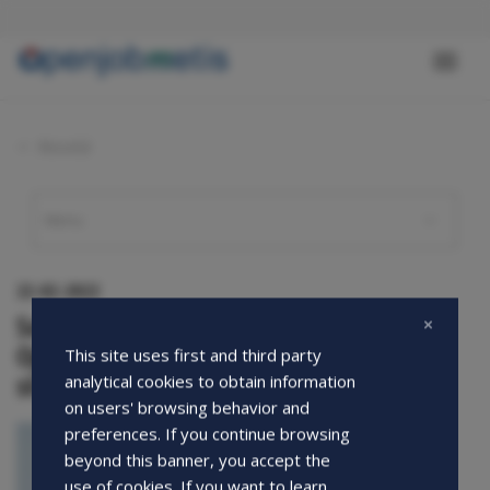
Salta
al
contenuto
Toggl
principale
naviga
Novità
22-02-2022
Sostenibilità e temi ESG: l’impegno di
Openjobmetis e una nuova sezione sul
This site uses first and third party
sito!
analytical cookies to obtain information
on users' browsing behavior and
preferences. If you continue browsing
beyond this banner, you accept the
use of cookies. If you want to learn