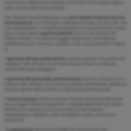
di persone e l'attenzione e il rispetto verso di loro sono sempre stati un
punto centrale della nostra strategia.
Aver ottenuto questi feedback per noi
non è quindi un punto d'arrivo,
ma di partenza
: ci ha stimolato a individuare un piano di azioni che, una
volta implementate, ci consentirà di diventare ancora più virtuosi. Il primo
passo è stato istituire
quattro politiche
, veri e propri principi che
abbiamo deciso, in un’ottica di maggior trasparenza, di condividere
pubblicamente per orientare e guidare i nostri comportamenti in materia
di:
1)
gestione del personale diretto,
descrive i principi e le pratiche che
adottiamo nelle relazioni con le nostre Risorse Umane, considerate
centrali nelle scelte strategiche.
2)
gestione del personale somministrato,
descrive i principi su cui ci
basiamo nelle relazioni con il nostro personale somministrato: legalità ed
etica nel rispetto della normativa e degli standard internazionali.
3)
anticorruzione,
descrive i principi e fornisce pratiche di riferimento
per perseguire relazioni trasparenti con tutti gli stakeholder per evitare
episodi ed occasioni di corruzione in tutte le aree di attività
impegnandosi a rispettare i valori di integrità, onestà, correttezza e
buona fede.
4)
segnalazioni,
descrive le modalità con cui presentare una