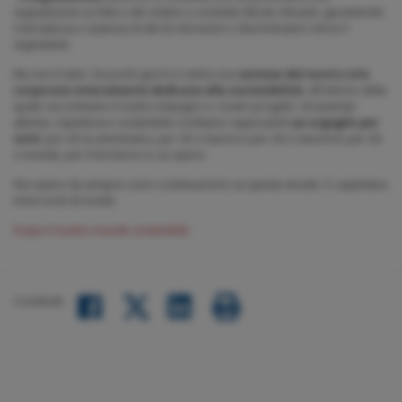
segnalazione su fatti e atti relativi a condotte illecite rilevanti, garantendo
riservatezza e assenza di atti di ritorsione o discriminatori verso il
segnalante.
Ma non è tutto. Da pochi giorni è online una
sezione del nostro sito
corporate interamente dedicata alla sostenibilità
, all'interno della
quale raccontiamo il nostro impegno e i nostri progetti. Un’azienda
attenta, rispettosa e sostenibile crediamo rappresenti
un orgoglio per
tutti
: per chi la amministra, per chi ci lavora e per chi ci lavorerà, per chi
ci investe, per il territorio in cui opera.
Noi siamo da sempre così e continueremo su questa strada. Ci aspettano
mesi ricchi di novità.
Scopri il nostro mondo sostenibile
Condividi:
Facebook
LinkedIn
Twitter
share