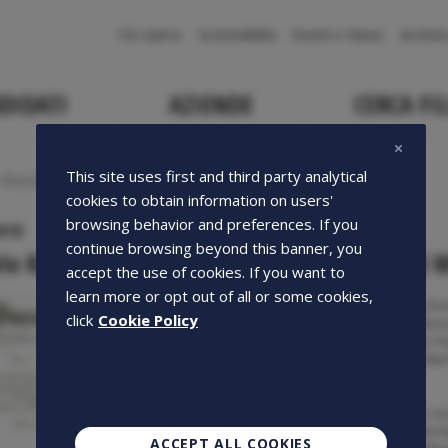
Navigazione
Chi siamo
Sostenibilità
Eventi e News
Archivi
principale
DIDATI
AZIENDE
CERCA FIL
This site uses first and third party analytical
Rasizza nominato Uffic...
cookies to obtain information on users'
browsing behavior and preferences. If you
018
continue browsing beyond this banner, you
io Rasizza nominato Ufficiale dell'Ordine al M
accept the use of cookies. If you want to
learn more or opt out of all or some cookies,
L'AD di Openjobmetis, Rosa
click
Cookie Policy
della cerimonia di celebra
Italiana, svoltasi presso l'
Ufficiale dell'Ordine al Mer
La nomina prosegue in cres
Cavaliere al merito della R
ACCEPT ALL COOKIES