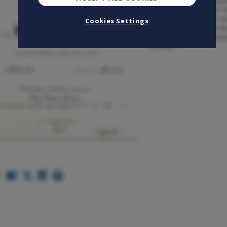
primo degli Ordini cavallere
onorificenza dell’Ordine “A
acquisito benemerenze vers
Cookies Settings
arti, dell’economia e nel di
sociali, filantropici ed uman
e militari.
:
Facebook
LinkedIn
Twitter
share