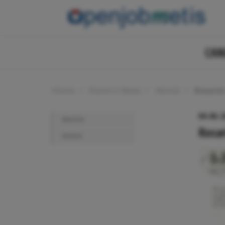
Salta
al
contenuto
principale
CAN
Secondary
nav
Home
Eventi e News
Novità
Rosario 
04-06-2
Novità
Main
Rosar
Eventi
nav
fratelli
news-
events-
press