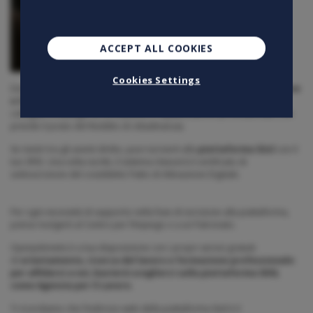
ACCEPT ALL COOKIES
Cookies Settings
Dal 1° settembre 2023 è stato costituito il
Supporto per la formazione
e il lavoro
(uno dei nuovi contributi economici dello Stato,
collegato a obblighi di formazione e riqualificazione professionale, che
prende il posto del Reddito di cittadinanza).
Se rientri tra gli aventi diritto, puoi iscriverti alla
piattaforma Siisl
con il
tuo SPID. Una volta iscritti, il sistema rilascerà il certificato di
sottoscrizione del cosiddetto Patto di Attivazione Digitale.
Per ogni necessità di supporto nella fase di iscrizione alla piattaforma,
potrai rivolgerti al Centro per l’Impiego o a un Patronato.
Openjobmetis è a tua disposizione con i propri servizi gratuiti
di
orientamento, ricerca del lavoro e formazione professionale:
per affidarsi a noi, basterà sceglierci sulla piattaforma SIISL
come Agenzia per il Lavoro.
Ti ricordiamo che l’indirizzo web della piattaforma Siisl è il