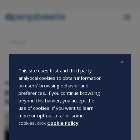
Salta
al
contenuto
Toggl
principale
naviga
Novità
This site uses first and third party
analytical cookies to obtain information
15-09-2023
on users' browsing behavior and
Piattaforma Siisl: supporto per
preferences. If you continue browsing
formazione e lavoro
beyond this banner, you accept the
use of cookies. If you want to learn
more or opt out of all or some
cookies, click
Cookie Policy