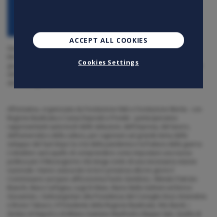
ACCEPT ALL COOKIES
Siamo molto orgogliosi di essere tra gli sponsor di Fondazione
Merita per il prestigioso evento Sud&Nord 2022. Sabato 25
Cookies Settings
giugno Maddalena Porta,
AD
di Lyve, avrà modo di approfondire i temi
della formazione e del lavoro con uno sguardo proiettato alla realtà
del Mezzogiorno.
All’iniziativa, organizzata da Fondazione Nitti e Fondazione Merita - con
Regione Basilicata e Cassa Depositi e Prestiti - parteciperanno
rappresentanti autorevoli delle istituzioni, dell'impresa, del lavoro,
dell’università e della cultura, per ragionare sul grande tema dello
sviluppo del Sud dopo la crisi della pandemia e la frattura della guerra.
L’obiettivo sarà quello di comprendere come impostare una nuova
politica per il Mezzogiorno che tenga conto di una necessaria visione
nazionale. Hanno assicurato la loro presenza alla tre giorni il
Commissario europeo all’Economia Paolo Gentiloni, i Ministri Patrizio
Bianchi, Mara Carfagna, Luigi Di Maio, Maria Stella Gelmini ed Enrico
Giovannini, i Sottosegretari alla Presidenza del Consiglio Enzo Amendola
e Bruno Tabacci, il Presidente della Regione Basilicata, Vito Bardi, i
Sindaci di Napoli e di Milano Gaetano Manfredi e Beppe Sala. Quella di