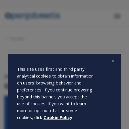
Salta
al
contenuto
Toggl
principale
naviga
Novità
This site uses first and third party
analytical cookies to obtain information
21-06-2022
on users' browsing behavior and
Openjobmetis sponsor Sud&Nord 2022
preferences. If you continue browsing
beyond this banner, you accept the
use of cookies. If you want to learn
more or opt out of all or some
cookies, click
Cookie Policy