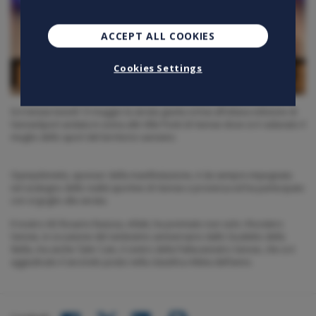
ACCEPT ALL COOKIES
Cookies Settings
Si è tenuta lunedì 13 maggio la serata giunta ormai all’ottava edizione di
VareseSport andata in scena alle Ville Ponti di Varese dove si è radunato il
meglio dello sport del territorio varesino.
Openjobmetis, sponsor della manifestazione, è da sempre impegnata
nel sostegno delle realtà sportive di Varese e provincia ed ha partecipato
con orgoglio alla serata.
Il nostro AD Rosario Rasizza, infatti, ha premiato non solo i Roosters
Varese, in occasione del ventesimo anniversario dallo Scudetto della
Stella, ma anche Tyler Cain, il centro della Pallacanestro Varese, che si è
aggiudicato il secondo posto nella classifica Atleta dell’anno.