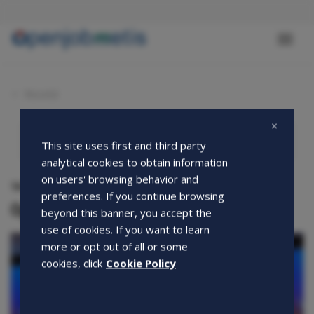
Salta
al
contenuto
Toggl
principale
naviga
Novità
This site uses first and third party
analytical cookies to obtain information
on users' browsing behavior and
14-05-2019
preferences. If you continue browsing
Openjobmetis al Premio VareseSport
beyond this banner, you accept the
use of cookies. If you want to learn
more or opt out of all or some
cookies, click
Cookie Policy