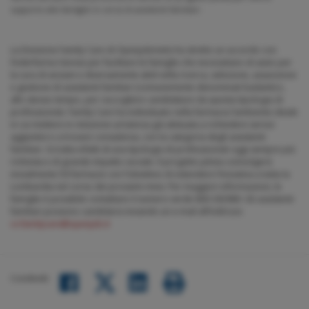
supporto alle famiglie in cerca di assistenti familiari.
La Divisione Family Care di Openjobmetis ha stretto un accordo con
Federfarma Varese per facilitare le famiglie che necessitano di aiuto per
la cura di anziani e diversamente abili nella ricerca, selezione, assunzione
e gestione di assistenti familiari (comunemente denominati badanti) e,
allo stesso tempo, per raccogliere candidature da questa tipologia di
professionisti. Family Care ha individuato nella farmacia l’ambiente ideale
in cui mettere in relazione un’utenza già abituata a richiedere servizi
aggiuntivi e a trovare consulenza, con la categoria degli assistenti
familiari. Si tratta infatti di una tipologia di professionisti oggi sempre più
richiesta e di grande impatto sociale. Il progetto pilota coinvolgerà
inizialmente 50 farmacie con l’obiettivo di estendere l’iniziativa a tutta la
Lombardia nel corso dei prossimi mesi. Per maggiori informazioni, le
famiglie è possibile contattare il numero verde 800 292989. Gli assistenti
familiari possono candidarsi inviando un e-mail all’indirizzo
cv.familycare@openjob.it
Condividi:
Facebook
LinkedIn
Twitter