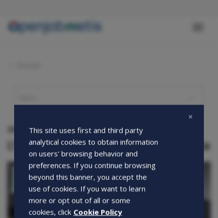
Salta
al
contenuto
Toggl
principale
naviga
Novità
20-06-2016
This site uses first and third party
L'Assistenza domiciliare arriva in farmacia
analytical cookies to obtain information
on users' browsing behavior and
preferences. If you continue browsing
beyond this banner, you accept the
use of cookies. If you want to learn
more or opt out of all or some
cookies, click
Cookie Policy