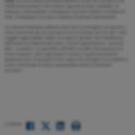
skills
che sono sempre più determinanti in un mercato del lavoro che
cambia velocemente e che richiede capacità di essere adattativi, di
imparare continuamente, di sviluppare il proprio talento in un’ottica di
team, di sviluppare la propria creatività, di pensare ‘lateralmente’.
Con questa campagna
abbiamo voluto dare un’immagine a un pensiero
molto importante per noi: ogni persona non è affatto solo una “job”.
Tutti i
soggetti rappresentati, infatti, non vestono “gli abiti” che li identificano
sulla base di un determinato lavoro. Perché ogni persona è - prima di
tutto - un talento, con specifiche soft skill, con valori ben espressi. E la
nostra missione, come Agenzia per il Lavoro, è quella di incontrare
queste persone, riconoscere il loro valore, far emergere il loro talento e
creare così incontri di valore, quel perfetto match tra aziende e
lavoratori.
Condividi:
Facebook
LinkedIn
Twitter