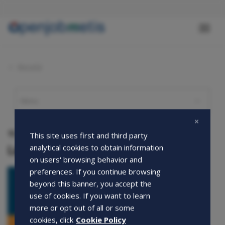
Salta
al
contenuto
Toggl
principale
naviga
Novità
15-11-2022
This site uses first and third party
La posizione da assumere!
analytical cookies to obtain information
on users' browsing behavior and
preferences. If you continue browsing
beyond this banner, you accept the
use of cookies. If you want to learn
more or opt out of all or some
cookies, click
Cookie Policy