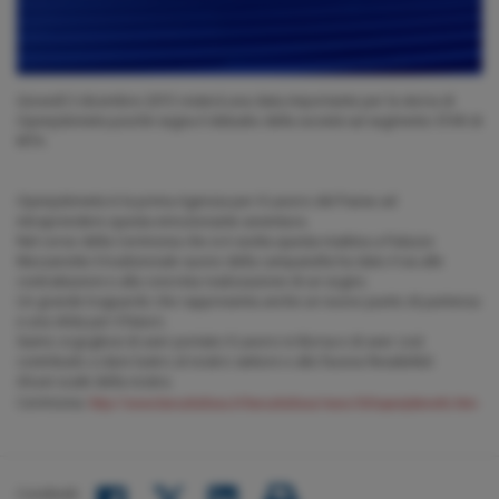
Giovedì 3 dicembre 2015 resterà una data importante per la storia di
Openjobmetis poiché segna il debutto della società sul segmento STAR di
MTA.
Openjobmetis è la prima Agenzia per il Lavoro del Paese ad
intraprendere questa emozionante avventura.
Nel corso della Cerimonia che si è svolta questa mattina a Palazzo
Mezzanotte il tradizionale suono della campanella ha dato il via alle
contrattazioni e alla concreta realizzazione di un sogno.
Un grande traguardo che rappresenta anche un nuovo punto di partenza
e una sfida per il futuro.
Siamo orgogliosi di aver portato il Lavoro in Borsa e di aver così
contribuito a dare lustro al nostro settore e alla ‘buona flessibilità’.
Alcuni scatti della nostra
Cerimonia:
http://www.borsaitaliana.it/borsaitaliana/news/025openjobmetis.htm
Condividi: