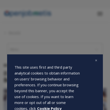
Salta
al
contenuto
Toggl
principale
naviga
Novità
03-12-2015
This site uses first and third party
Il grande giorno del nostro debutto in
analytical cookies to obtain information
Borsa Italiana
on users' browsing behavior and
preferences. If you continue browsing
beyond this banner, you accept the
use of cookies. If you want to learn
more or opt out of all or some
cookies, click
Cookie Policy