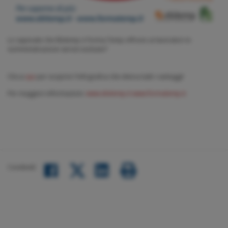
Lo sapevate che Ebitemp e Forma.Temp offrono ai lavoratori in
somministrazione servizi esclusivi?
Clicca
qui
per scoprire l'infografica che elenca tutti i vantaggi!
Per maggiori informazioni:
www.ebitemp.it
www.formatemp.it
Condividi:
Facebook
LinkedIn
Twitter
share