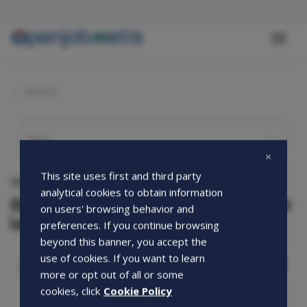
Salta
al
contenuto
Toggl
principale
naviga
Novità
This site uses first and third party
13-06-2017
analytical cookies to obtain information
Ebitemp e Forma.Temp: i vantaggi per chi
on users' browsing behavior and
lavora con noi!
preferences. If you continue browsing
beyond this banner, you accept the
use of cookies. If you want to learn
more or opt out of all or some
cookies, click
Cookie Policy