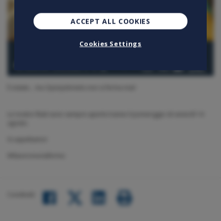
ACCEPT ALL COOKIES
Cookies Settings
È estate... ma Openjobmetis non si ferma mai!
Le nostre filiali sono sempre aperte tranne il pomeriggio di venerdì 14
agosto.
Vi aspettiamo!
#illavorononsiferma
Condividi:
Facebook
LinkedIn
Twitter
share