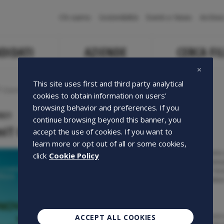
Navigazione
Chi siamo
Sostenibilità
Eventi e News
Archivi
principale
DIDATI
AZIENDE
CERCA FIL
This site uses first and third party analytical
Confindustria Brescia
cookies to obtain information on users'
browsing behavior and preferences. If you
021
continue browsing beyond this banner, you
T Confindustria Brescia
accept the use of cookies. If you want to
learn more or opt out of all or some cookies,
Anche quest'anno saremo al
click
Cookie Policy
edizione di SummIT, l’annu
promosso dal Settore Terz
sull'equilibrio tra l’obiett
economica.
Durante l'evento
Processo a
ACCEPT ALL COOKIES