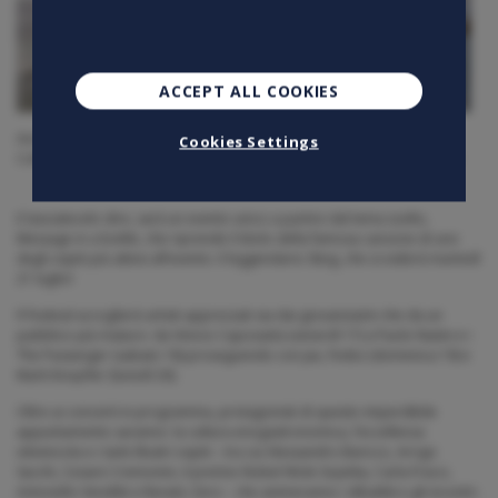
ACCEPT ALL COOKIES
Anche quest’anno dal 17 al 21 luglio parteciperemo come sponsor a
Cookies Settings
Collisioni, il Festival agri-rock di letteratura e musica più atteso in Italia!
E lasciatecelo dire, sarà un evento unico a partire dal tema scelto,
Message in a bottle, che riprende il titolo della famosa canzone di uno
degli ospiti più attesi all’evento: il leggendario Sting, che si esibirà martedì
21 luglio!
Il Festival accoglierà artisti apprezzati sia dai giovanissimi che da un
pubblico più maturo: da Vinicio Capossela (venerdì 17) a Paolo Nutini e i
The Passenger (sabato 18) proseguendo con Jax, Fedez (domenica 19) e
Mark Knopfler (lunedì 20).
Oltre ai concerti in programma, protagonisti di questo imperdibile
appuntamento saranno: la cultura enogastronomica, l’eccellenza
vitivinicola e i tanti illustri ospiti – tra cui Alessandro Baricco, Arrigo
Sacchi, Cesare Cremonini, il premio Nobel Wole Soyinka, Carla Fracci,
Antonello Venditti e Renato Zero – che animeranno i dibattiti e gli incontri.