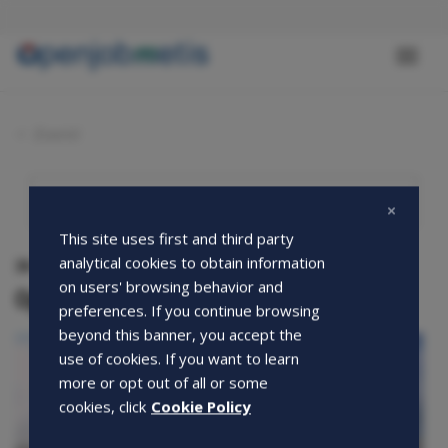
Salta
al
contenuto
Toggl
principale
naviga
Eventi
This site uses first and third party
analytical cookies to obtain information
30-06-2015
on users' browsing behavior and
Openjobmetis vi invita a Collisioni 2015!
preferences. If you continue browsing
beyond this banner, you accept the
use of cookies. If you want to learn
more or opt out of all or some
cookies, click
Cookie Policy