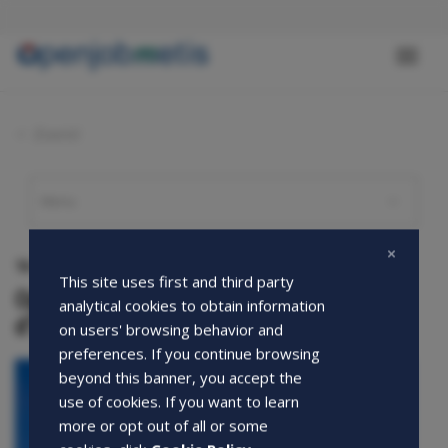
Salta
al
contenuto
Toggl
principale
naviga
Eventi
16-05-2015
This site uses first and third party
Openjobmetis Partner di Panorama
analytical cookies to obtain information
d’Italia
on users' browsing behavior and
preferences. If you continue browsing
beyond this banner, you accept the
use of cookies. If you want to learn
more or opt out of all or some