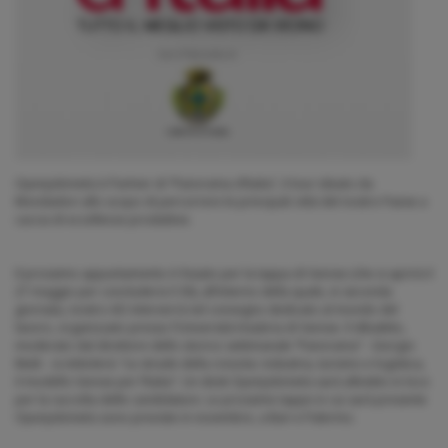
Openjobmetis è Partner di “Panorama d’Italia”, il tour ideato da
Mondadori allo scopo di percorrere le principali città del nostro Paese a
caccia di eccellenze produttive.
Il prossimo appuntamento è fissato per la tappa di Varese (che si aprirà il
27 maggio per concludersi il 30), all’interno della quale, in seconda
giornata, nostro AD interverrà nel convegno dedicato al mondo del
lavoro, organizzato presso l’Università Insubria di Varese. Il dibattito,
moderato dal direttore dello storico settimanale “Panorama” - Giorgio
Mulè - si intitolerà: “Le strade della crescita: industria, turismo e logistica,
il modello Varese per l’Italia”. Un desk Openjobmetis sarà allestito in loco
per la raccolta delle candidature. Le prossime tappe in cui sarà presente
Openjobmetis sono previste in novembre, a Bari e Palermo.