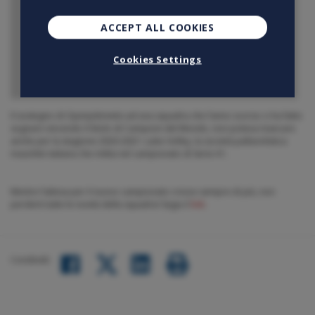
ACCEPT ALL COOKIES
Cookies Settings
Il sostegno di Openjobmetis ad una squadra che l’anno scorso ci ha fatto
sognare vincendo il titolo di Campioni del Mondo, non poteva mancare
anche per la stagione 2020-2021: Lube Volley, la società pallavolistica
maschile italiana che milita nel campionato di Serie A1.
Mentre l’attesa per il nuovo campionato cresce sempre di più, non
perderti tutte le novità della squadra! Segui il
link
.
Condividi:
Facebook
LinkedIn
Twitter
share