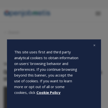
Salta
al
contenuto
Toggl
principale
naviga
Eventi
This site uses first and third party
analytical cookies to obtain information
on users' browsing behavior and
11-09-2020
preferences. If you continue browsing
Openjobmetis al fianco dei Mastini per la
beyond this banner, you accept the
stagione 2020-2021
use of cookies. If you want to learn
more or opt out of all or some
cookies, click
Cookie Policy