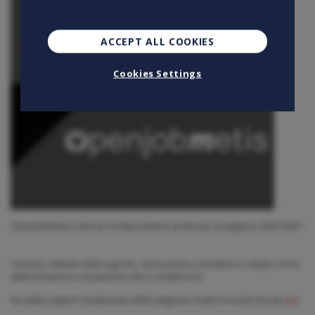
ACCEPT ALL COOKIES
Cookies Settings
Openjobmetis e Varese Hockey insieme anche per la stagione 2020-2021!
I mastini, militanti nella Lega IHL, sono pronti a scendere in campo con la
determinazione e la passione che li caratterizza!
Se volete seguire l’andamento della stagione e tutte le novità cliccate
qui
.