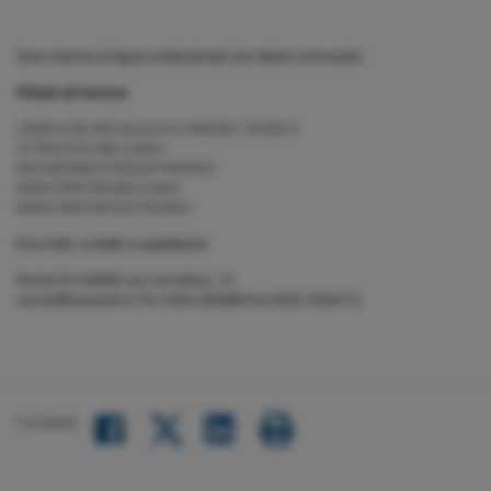
Sono diverse le figure professionali che stiamo ricercando:
Filiale di Varese
OPERATORI SPECIALIZZATI DISEGNO TECNICO
ATTREZZISTI MECCANICI
PROGRAMMATORI/SOFTWARISTI
MANUTENTORI MECCANICI
MANUTENTORI ELETTRONICI
Ecco tutti i contatti, ti aspettiamo!
FILIALE DI VARESE via Carrobbio, 13
varese@openjob.it
Tel.
Fax
0332-282688
0332-1642172
Condividi:
Facebook
LinkedIn
Twitter
share