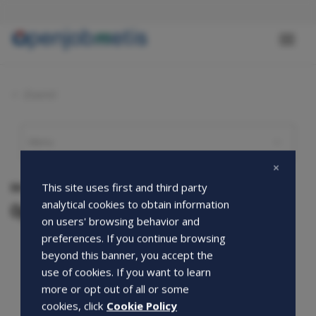
Salta
al
contenuto
Toggl
principale
naviga
Eventi
04-04-2016
This site uses first and third party
analytical cookies to obtain information
OpenDay a Varese
on users' browsing behavior and
preferences. If you continue browsing
beyond this banner, you accept the
use of cookies. If you want to learn
more or opt out of all or some
cookies, click
Cookie Policy