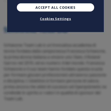
Sponsorizzazioni sportive
ACCEPT ALL COOKIES
Cookies Settings
SCHIAVONE TEAM LAB
Schiavone Team Lab è un'innovativa accademia di
tennis fondata dalla campionessa Francesca Schiavone,
la prima donna italiana a vincere uno Slam, il Roland
Garros nel 2010, ed ex numero 4 del mondo. Francesca
Schiavone e il suo team hanno fondato questa scuola
per formare giovani professionisti attraverso passione
e disciplina. L'obiettivo è formare persone di valore,
prima ancora che atleti di successo ed Openjobmetis ne
condivide lo spirito e i valori in qualità di sponsor del
Team Lab.