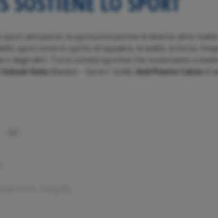
 SOSTIENE LO SPORT
sport attraverso la sponsorizzazione di diverse altre realtà 
dello sport come lo spirito di squadra, la lealtà, la forza, l’i
gole e degli altri. Tra le società sportive che sosteniamo a livell
 School Gela
(Basket – Serie C Gold),
Asd Pineto Calcio
(Cal
FEA
01
pe Crit S.A. – Parigi (FR)