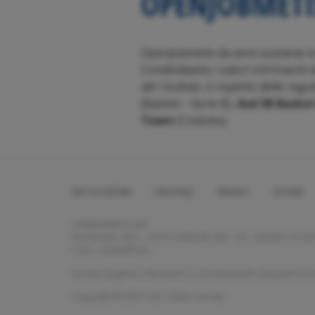
OPENJOBMETIS
Openjobmetis da anni sostiene lo 
Condividiamo i valori intrinsechi 
alti risultati, il rispetto delle re
(Basket - Serie B),
Asd SB Basket
Team
(Ciclismo).
DATI SOCIETARI
HELP/FAQ
PRIVACY
COOKIE
Footer
menu
OPENJOBMETIS SPA
Via Marsala, 40/C - 21013 Gallarate (VA) - Tel. +39 0331.2115
P.IVA: 13343690155
Società soggetta a direzione e coordinamento da parte di Grou
Copyright © 2026 Tutti i diritti riservati.