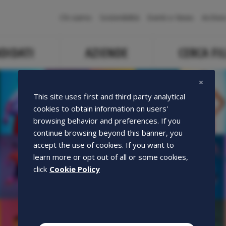
Navigazione
Chi siamo
Sostenibilità
Eventi e News
Archivi
principale
DIDATI
AZIENDE
CERCA FIL
This site uses first and third party analytical
cookies to obtain information on users'
browsing behavior and preferences. If you
continue browsing beyond this banner, you
accept the use of cookies. If you want to
learn more or opt out of all or some cookies,
click
Cookie Policy