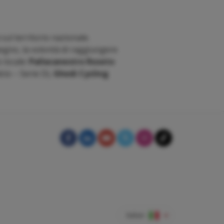
sul territorio nazionale.
mpegno, la volontà di raggiungere
o locale:
Pallacanestro Roseto
cio – Serie D),
Ghedi Cycling
Italian