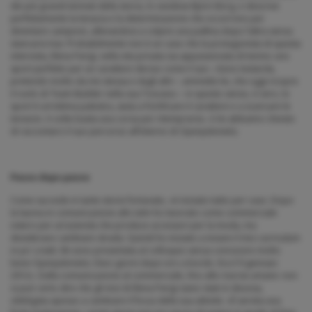
dei più grandi tennisti della storia, lo svedese Björn Borg, e descrive
perfettamente la tenacia e la determinazione che occorrono per
diventare campioni, allenandosi a colpire una pallina dopo l’altra senza
stancarsi mai. Probabilmente non è un caso che la protagonista di questa
intervista, Elena Parigi, nella vita privata sia appassionata di tennis: uno
sport perfetto per un carattere deciso come il suo. «Sono testarda,
pretendo molto da me stessa e dagli altri – ammette lei, che oggi ricopre
il ruolo di Team Builder nella sua Toscana –: in questo senso, è vero, lo
sport è un’ottima palestra, aiuta a fortificare il carattere e a scaricare le
tensioni. A volte basta una corsa per ritemprarsi». A lei abbiamo chiesto
di raccontarci il suo percorso all’interno di Openjobmetis.
Passo dopo passo
Come succede in tante storie fortunate, «è iniziato tutto per caso. Dopo
la laurea in comunicazione allo Iulm ho lavorato come commerciale
estero per un’azienda che produce accessori per la moda, ma
desideravo cambiare strada. Quindi ho iniziato a inviare il mio curriculum
in po’ a tutti. Mi sono presentata al colloquio senza conoscere molto
bene Openjobmetis. Dieci giorni dopo ero a bordo. Era il 9 gennaio
2012». Dalla comunicazione al commerciale, fino alle risorse umane: non
si può certo dire che gli inizi di Elena Parigi siano stati in discesa,
obbligata spesso a cambiare il focus della sua attività. «È servita una