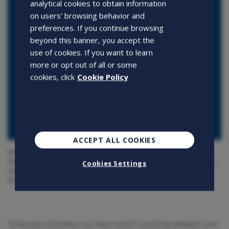
analytical cookies to obtain information
on users' browsing behavior and
preferences. If you continue browsing
beyond this banner, you accept the
use of cookies. If you want to learn
more or opt out of all or some
cookies, click
Cookie Policy
ACCEPT ALL COOKIES
Entrata in contatto quasi per caso con la società, la Team Builder Elena
Parigi ha affrontato la sfida di Openjobmetis con determinazione, fino a
Cookies Settings
ricoprire incarichi sempre crescenti. Una tenacia premiata: «In questo
lavoro le difficoltà vanno sempre di pari passo con le soddisfazioni»
“Se hai paura di perdere, non oserai vincere”. È una frase attribuita a uno