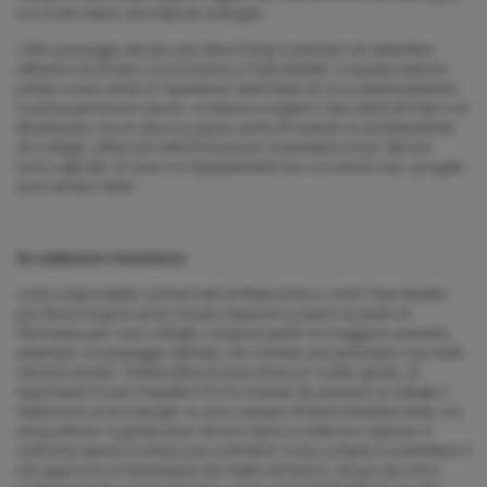
io) e Prato hanno due fatturati analoghi».
L’altro passaggio decisivo per Elena Parigi è avvenuto nel settembre
dell’anno successivo con la nomina a Team Builder: in questa veste ha
potuto curare anche la “ripartenza” della filiale di Lucca selezionandone
in prima persona le risorse. «Continuo a seguire i miei clienti di Prato e di
Montemurlo, ma mi devo occupare anche di risolvere le problematiche
dei colleghi, affiancarli nella formazione, trasmettere un po’ del mio
lavoro agli altri. Di sicuro in Openjobmetis non ci si annoia mai, i progetti
sono sempre tanti».
Un ambiente stimolante
Come responsabile commerciale di filiale prima e come Team Builder
poi, Elena Parigi ha anche dovuto imparare a essere un punto di
riferimento per i suoi colleghi, compresi quelli con maggiore anzianità
aziendale. Un passaggio delicato, che richiede una particolare cura nelle
relazioni umane. Tuttavia Elena ha ben chiara la “ricetta” giusta: «È
importante trovare l’equilibrio fra le richieste da avanzare ai colleghi e
l’attenzione ai loro bisogni. Io cerco sempre di farmi intendere bene, ma
senza entrare “a gamba tesa” nel loro lavoro e nelle loro opinioni. Il
confronto aperto è sempre più costruttivo. Il mio compito è trasmettere il
mio approccio e l’entusiasmo che metto nel lavoro, ma poi sta a loro