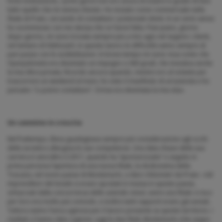
forte motivazione, i primi giorni non ero sicura di essere in grado di fare
tutto quello che mi veniva chiesto. Ho iniziato come commerciale nella
filiale di Prato, cercando di contattare i potenziali clienti. In un certo senso
ho scommesso con me stessa che ce l’avrei fatta. Pian piano, giorno
dopo giorno, mi sono trovata sempre più a mio agio nel seguire i clienti,
nel tentare di fidelizzarli. In questo lavoro le difficoltà vanno sempre di
pari passo con le soddisfazioni. In breve tempo mi sono resa conto che
Openjobmetis era diventato un impegno a 360 gradi, che investiva anche
la mia sfera privata. Ricordo ancora quando, mentre ero al volante per
trascorrere un weekend al mare, ho visto il manifesto di un’azienda e ho
pensato: “Li potrei contattare”. Ormai era diventata la mia vita».
Un cammino in crescita
Nel frattempo, Elena guadagnava sempre più considerazione agli occhi
della società e allargava le sue competenze. Una data chiave della sua
carriera è senz’altro il 2017, quando ha “sponsorizzato” e seguito in
prima persona l’apertura di una nuova filiale, la dodicesima della
Toscana, nel vicino paese di Montemurlo, a dieci chilometri da Prato. «Gli
imprenditori del tessile si erano spostati in massa in questo paese,
schiacciati dalla concorrenza delle aziende cinesi: avere una filiale
in loco
per loro era molto più comodo, e inoltre tanti rapporti erano già avviati.
Tuttora siamo l’unica agenzia per il lavoro presente su questo territorio. I
risultati ci hanno dato ragione: oggi le due filiali, Montemurlo (che seguo