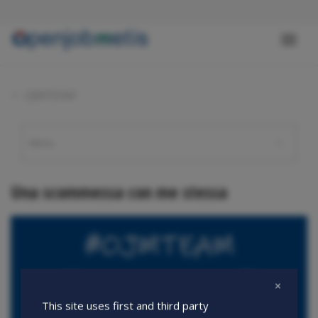
Salta
al
contenuto
Toggl
principale
naviga
OJMTEAM
Una scommessa con me stessa
This site uses first and third party