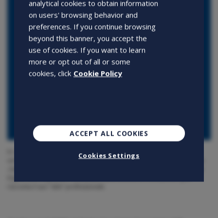
analytical cookies to obtain information
on users' browsing behavior and
preferences. If you continue browsing
beyond this banner, you accept the
use of cookies. If you want to learn
more or opt out of all or some
cookies, click
Cookie Policy
ACCEPT ALL COOKIES
In carriera Lucia Avitabile ha sempre fatto convivere la sua formazione
Cookies Settings
umanistica con l’interesse per nuove le tecnologie e i progetti innovativi.
«Senza dimenticare il divertimento, fondamentale anche sul lavoro». La
Digital Learning Senior Consultant della società di formazione Lyve
racconta il suo “stile” professionale.