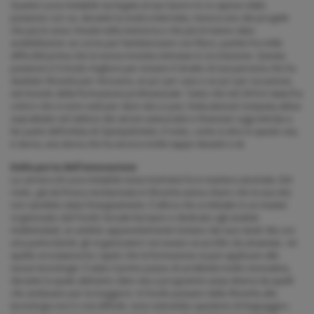
Quanto Lucia Avitabile sia legata al suo lavoro lo si capisce dalla
passione con cui, durante la nostra intervista, rievoca uno dei progetti
che più le sono rimasti nella memoria e che più le hanno dato
soddisfazioni: un corso per familiarizzare con l’Euro, partito fra mille
difficoltà prima che la nuova moneta entrasse in circolazione. Questa
passione è il modo migliore per iniziare il ritratto di una persona che ha
studiato filosofia per ritrovarsi, un po’ per caso e un po’ per vocazione,
nel mondo della formazione professionale. Tanto che nel 2016 è stata fra
coloro che si sono uniti per dare vita a Lyve, l’educational company attiva
soprattutto nel settore dei servizi assicurativi e finanziari oggi entrata a
far parte dell’orbita di Openjobmetis. Il resto, come si dice in questi casi,
è storia, una storia che ha ancora molte tappe davanti a sé.
Dalla porta dell’innovazione
La carriera di Lucia Avitabile inizia trent’anni fa in maniera anomala. Del
resto, già da fresca neolaureata in filosofia aveva chiaro che la sua vita
non sarebbe stata l’insegnamento. È allora che si imbatte in un master
organizzato dal Fondo Sociale Europeo e dedicato agli analisti
multimediali, un ambito apparentemente lontano dai suoi studi. Ma con
una particolarità: gli organizzatori cercavano un profilo da umanista. «In
quella circostanza ho capito che la formazione si può applicare alle
nuove tecnologie. È stato il primo passo di un’attività molto innovativa,
durante la quale abbiamo dato vita a programmi assai diversi da quelli
che andavano per la maggiore. In fondo passare dalla filosofia alla
tecnologia non è così difficile: sono entrambe questioni di linguaggio».