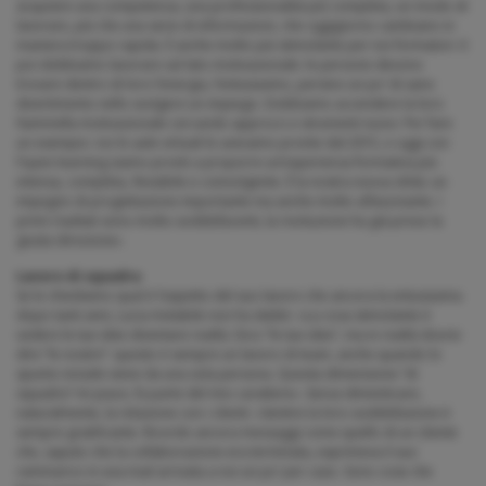
acquisire una competenza, una professionalità più completa, un modo di
lavorare, più che una serie di informazioni, che oggigiorno cambiano in
maniera troppo rapida. È anche molto più stimolante per noi formatori. E
poi dobbiamo lavorare sul lato motivazionale: le persone devono
trovare dentro di loro l’energia, l’entusiasmo, persino un po’ di sano
divertimento nello svolgere un impiego. Dobbiamo accendere la loro
fiammella motivazionale cercando approcci e strumenti nuovi. Per fare
un esempio: noi le aule virtuali le avevamo pronte dal 2015, e oggi con
l’open learning siamo pronti a proporre un’esperienza formativa più
intensa, completa, flessibile e coinvolgente. È la nostra nuova sfida: un
impegno di progettazione importante ma anche molto affascinante. I
primi risultati sono molto soddisfacenti, la rivoluzione ha già preso la
giusta direzione».
Lavoro di squadra
Se le chiediamo qual è l’aspetto del suo lavoro che ancora la entusiasma
dopo tanti anni, Lucia Avitabile non ha dubbi: «La cosa stimolante è
vedere le tue idee diventare realtà. Dico “le tue idee”, ma in realtà dovrei
dire “le nostre”: questo è sempre un lavoro di team, anche quando lo
spunto iniziale viene da una sola persona. Questa dimensione “di
squadra” mi piace, fa parte del mio carattere». Senza dimenticare,
naturalmente, la relazione con i clienti: «Sentire la loro soddisfazione è
sempre gratificante. Ricordo ancora messaggi come quello di un cliente
che, saputo che la collaborazione era terminata, esprimeva il suo
rammarico in una mail arrivata a noi un po’ per caso. Sono cose che