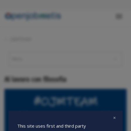
Salta
al
contenuto
Toggl
principale
naviga
OJMTEAM
Al lavoro con filosofia
This site uses first and third party