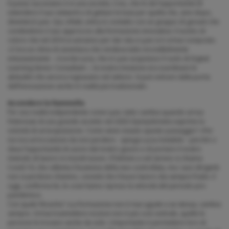
Il passo successivo è in una società, Creo, che le dà l’opportunità di
estendere il suo network e di gettare le basi per quella che, anni dopo,
diventerà Lyve. Qui, infatti, entra in contatto con un gruppo di giovani che
condividono il suo approccio alla formazione innovativa: il nucleo di
coloro che nel 2016 si uniranno per dar vita a Lyve si è ormai composto.
«C’era un clima di avventura che rendeva tutto incredibilmente
entusiasmante – ricorda Lucia, che in Lyve acquisisce il ruolo di Digital
Learning Senior Consultant –; la nostra missione era scardinare le
abitudini che ancora regnavano nel settore. Si può entrare dalla porta
dell’innovazione anche in realtà più tradizionali».
Accendere la fiammella
Per una realtà indipendente come Lyve, tutto cambia quando arriva
l’interesse di una grande società: nel 2020 Openjobmetis esprime la
volontà di un’acquisizione. Come viene vissuto questo passaggio? «Per
noi era un’occasione da non perdere – spiega Lucia Avitabile – perché ci
dava l’opportunità di uscire dal nostro guscio e di portare il nostro
metodo di lavoro in mondi nuovi». Il fulmine a ciel sereno si chiama
Covid-19, che rallenta il business della neo-controllata, ma i suoi dirigenti
non si perdono d’animo, convinti che il buon lavoro dia sempre frutto. E
oggi, conferma lei, le cose hanno ripreso la velocità del periodo pre-
pandemico.
Con quale filosofia? «La formazione non è mai uguale a se stessa, cambia
sempre. Ormai trasmettere nozioni non è più così centrale, quelle le
persone le trovano anche da sole. L’importante è permettere loro di