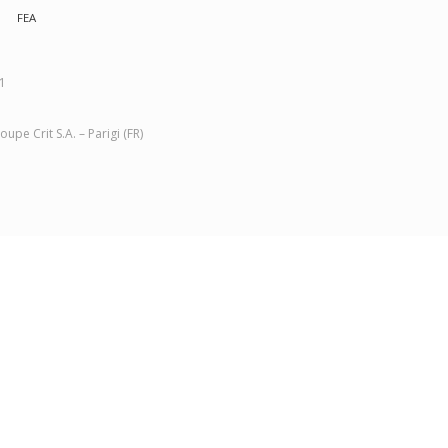
FEA
01
pe Crit S.A. – Parigi (FR)