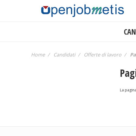
Salta
al
contenuto
principale
CAN
Secondary
nav
Home
Candidati
Offerte di lavoro
Pa
Pag
La pagina