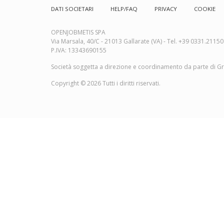
DATI SOCIETARI
HELP/FAQ
PRIVACY
COOKIE
Footer
menu
OPENJOBMETIS SPA
Via Marsala, 40/C - 21013 Gallarate (VA) - Tel. +39 0331.2115
P.IVA: 13343690155
Società soggetta a direzione e coordinamento da parte di Grou
Copyright © 2026 Tutti i diritti riservati.