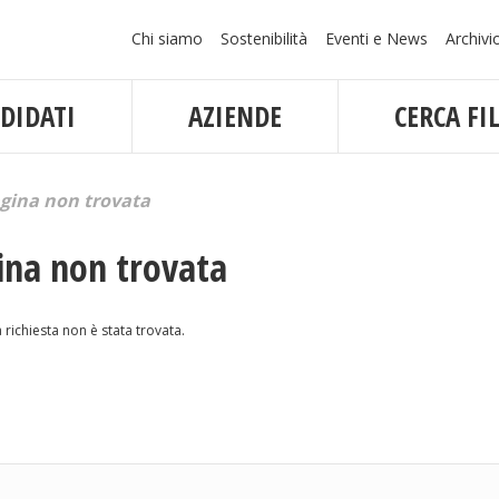
Navigazione
Chi siamo
Sostenibilità
Eventi e News
Archivi
principale
DIDATI
AZIENDE
CERCA FIL
gina non trovata
ina non trovata
 richiesta non è stata trovata.